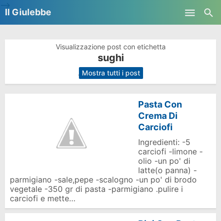
-->
Il Giulebbe
Skip to main content
Visualizzazione post con etichetta
sughi
.
Mostra tutti i post
Pasta Con
Crema Di
Carciofi
Ingredienti: -5
carciofi -limone -
olio -un po' di
latte(o panna) -
parmigiano -sale,pepe -scalogno -un po' di brodo
vegetale -350 gr di pasta -parmigiano .pulire i
carciofi e mette…