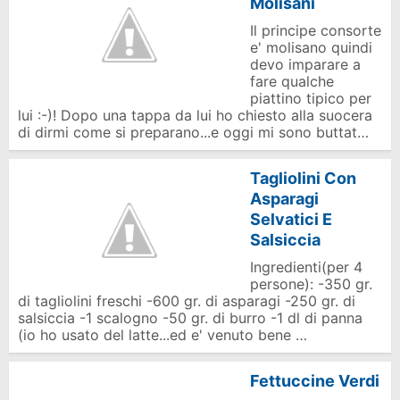
Molisani
Il principe consorte
e' molisano quindi
devo imparare a
fare qualche
piattino tipico per
lui :-)! Dopo una tappa da lui ho chiesto alla suocera
di dirmi come si preparano...e oggi mi sono buttat…
Tagliolini Con
Asparagi
Selvatici E
Salsiccia
Ingredienti(per 4
persone): -350 gr.
di tagliolini freschi -600 gr. di asparagi -250 gr. di
salsiccia -1 scalogno -50 gr. di burro -1 dl di panna
(io ho usato del latte...ed e' venuto bene …
Fettuccine Verdi