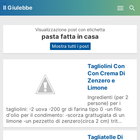
-->
Il Giulebbe
Skip to main content
Visualizzazione post con etichetta
pasta fatta in casa
.
Mostra tutti i post
Tagliolini Con
Con Crema Di
Zenzero e
Limone
Ingredienti (per 2
persone) per i
tagliolini: -2 uova -200 gr di farina tipo 0 -un filo
d'olio per il condimento: -scorza grattugiata di un
limone -un pezzetto di zenzero(circa 2 cm) trit…
Tagliatelle Di