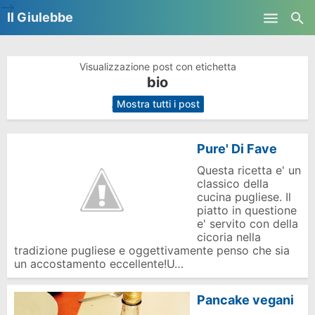
-->
Il Giulebbe
Skip to main content
Visualizzazione post con etichetta
bio
.
Mostra tutti i post
Pure' Di Fave
Questa ricetta e' un
classico della
cucina pugliese. Il
piatto in questione
e' servito con della
cicoria nella
tradizione pugliese e oggettivamente penso che sia
un accostamento eccellente!U…
Pancake vegani