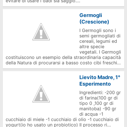
evitare di usare i dadi sia saggio.…
Germogli
(Crescione)
I Germogli sono i
semi germogliati di
cereali, legumi ed
altre specie
vegetali. I Germogli
costituiscono un esempio della straordinaria capacità
della Natura di procurarsi a basso costo cibi freschi…
Lievito Madre, 1°
Esperimento
Ingredienti: -200 gr
di farina(100 gr di
tipo 0 ,100 gr di
manitoba) -90 gr
di acqua -1
cucchiaio di miele -1 cucchiaio di olio -1 cucchiaio di
yogurt(io ho usato un probiotico) Il processo ri…