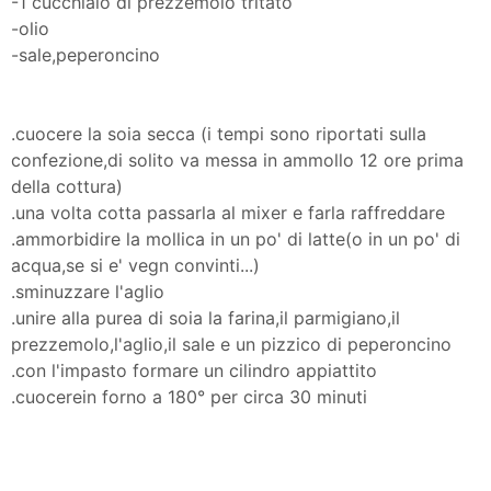
-1 cucchiaio di prezzemolo tritato
-olio
-sale,peperoncino
.cuocere la soia secca (i tempi sono riportati sulla
confezione,di solito va messa in ammollo 12 ore prima
della cottura)
.una volta cotta passarla al mixer e farla raffreddare
.ammorbidire la mollica in un po' di latte(o in un po' di
acqua,se si e' vegn convinti...)
.sminuzzare l'aglio
.unire alla purea di soia la farina,il parmigiano,il
prezzemolo,l'aglio,il sale e un pizzico di peperoncino
.con l'impasto formare un cilindro appiattito
.cuocerein forno a 180° per circa 30 minuti