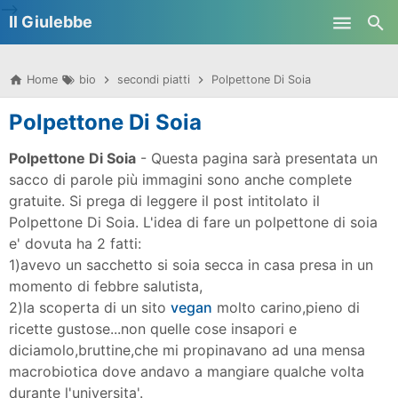
-->
Il Giulebbe
Skip to main content
Home
bio
secondi piatti
Polpettone Di Soia
Polpettone Di Soia
Polpettone Di Soia
- Questa pagina sarà presentata un
sacco di parole più immagini sono anche complete
gratuite. Si prega di leggere il post intitolato il
Polpettone Di Soia.
L'idea di fare un polpettone di soia
e' dovuta ha 2 fatti:
1)avevo un sacchetto si soia secca in casa presa in un
momento di febbre salutista,
2)la scoperta di un sito
vegan
molto carino,pieno di
ricette gustose...non quelle cose insapori e
diciamolo,bruttine,che mi propinavano ad una mensa
macrobiotica dove andavo a mangiare qualche volta
durante l'universita'.