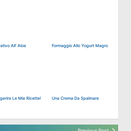
Depurativo All' Aloe
Formaggio Allo Yogurt Magro
Per Digerire Le Mie Ricette!
Una Crema Da Spalmare
Previous Post