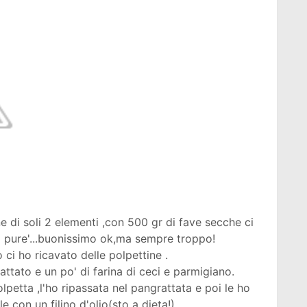
di soli 2 elementi ,con 500 gr di fave secche ci
i pure'...buonissimo ok,ma sempre troppo!
 ci ho ricavato delle polpettine .
ttato e un po' di farina di ceci e parmigiano.
lpetta ,l'ho ripassata nel pangrattata e poi le ho
e con un filino d'olio(sto a dieta!).