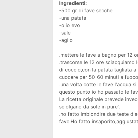
Ingredienti:
-500 gr di fave secche
-una patata
-olio evo
-sale
-aglio
.mettere le fave a bagno per 12 o
.trascorse le 12 ore sciacquiamo 
di coccio,con la patata tagliata 
cuocere per 50-60 minuti a fuoc
.una volta cotte le fave l'acqua
questo punto io ho passato le fav
La ricetta originale prevede invece
sciolgano da sole in pure'.
.ho fatto imbiondire due teste d'ag
fave.Ho fatto insaporito,aggiustato