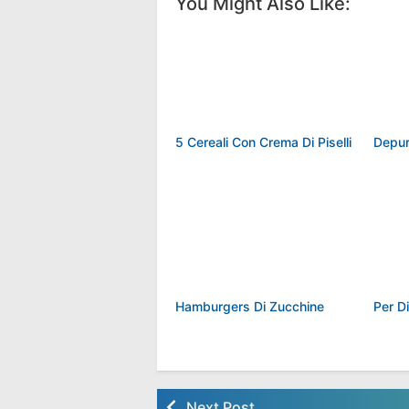
You Might Also Like:
5 Cereali Con Crema Di Piselli
Hamburgers Di Zucchine
Next Post