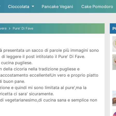
Cioccolata
Skip to main content
Pancake Vegani
Cake Pomodoro
P
overe
Pure' Di Fave
à presentata un sacco di parole più immagini sono
i leggere il post intitolato il Pure' Di Fave.
a cucina pugliese.
on della cicoria nella tradizione pugliese e
accostamento eccellente!Un vero e proprio piatto
i buon pane.
zione e quindi mi sono limitata al pure',ma la
ricetta ci sara' sicuramente.
 di vegetarianesimo,di cucina sana e semplice non