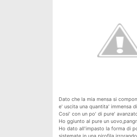
Dato che la mia mensa si compone 
e' uscita una quantita' immensa d
Cosi' con un po' di pure' avanzato
Ho ggiunto al pure un uovo,pangra
Ho dato all'impasto la forma di po
sistemate in una pirofila irrorandol