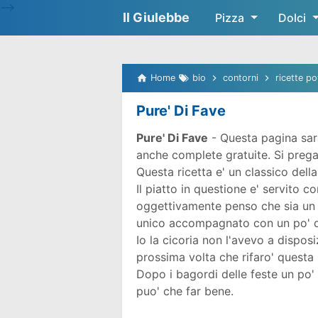
-->
Il Giulebbe
Pizza
Dolci
Home
bio
contorni
ricette p
Pure' Di Fave
Pure' Di Fave
- Questa pagina sar
anche complete gratuite. Si prega d
Questa ricetta e' un classico dell
Il piatto in questione e' servito c
oggettivamente penso che sia un 
unico accompagnato con un po' d
Io la cicoria non l'avevo a disposi
prossima volta che rifaro' questa 
Dopo i bagordi delle feste un po'
puo' che far bene.