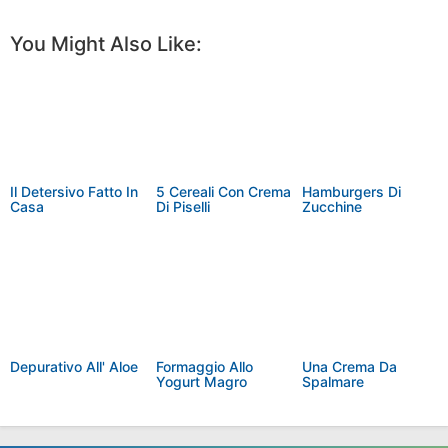
Facebook
Twitter
Pinterest
More
You Might Also Like:
Il Detersivo Fatto In
5 Cereali Con Crema
Hamburgers Di
Casa
Di Piselli
Zucchine
Depurativo All' Aloe
Formaggio Allo
Una Crema Da
Yogurt Magro
Spalmare