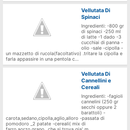
Vellutata Di
Spinaci
Ingredienti: -800 gr
di spinaci -250 ml
di latte -1 dado -3
cucchiai di panna -
olio -sale -cipolla -
un mazzetto di rucola(facoltativo) .tritare la cipolla e
farla appassire in una pentola c…
Vellutata Di
Cannellini e
Cereali
Ingredienti: -fagioli
cannelini (250 gr
secchi oppure 2
barattoli) -
carota,sedano,cipolla,aglio,alloro -passata di
pomodoro _2 patate -cereali( mix di
farro,aorzo,grano...che si trova gia' m…