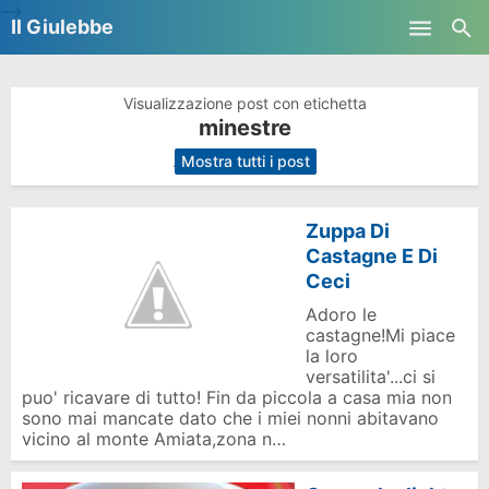
-->
Il Giulebbe
Skip to main content
Visualizzazione post con etichetta
minestre
.
Mostra tutti i post
Zuppa Di
Castagne E Di
Ceci
Adoro le
castagne!Mi piace
la loro
versatilita'...ci si
puo' ricavare di tutto! Fin da piccola a casa mia non
sono mai mancate dato che i miei nonni abitavano
vicino al monte Amiata,zona n…