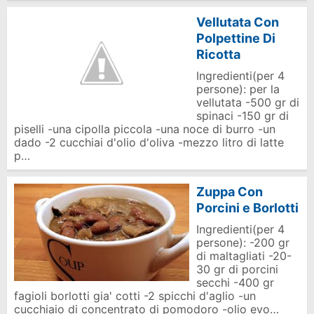
Vellutata Con
Polpettine Di
Ricotta
Ingredienti(per 4
persone): per la
vellutata -500 gr di
spinaci -150 gr di
piselli -una cipolla piccola -una noce di burro -un
dado -2 cucchiai d'olio d'oliva -mezzo litro di latte
p…
Zuppa Con
Porcini e Borlotti
Ingredienti(per 4
persone): -200 gr
di maltagliati -20-
30 gr di porcini
secchi -400 gr
fagioli borlotti gia' cotti -2 spicchi d'aglio -un
cucchiaio di concentrato di pomodoro -olio evo…