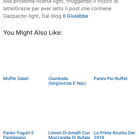
Alla prossima ricetta light, rifuggendo il fiocco di
latte!Grazie per aver letto il post che contiene
Gazpacho light, Dal blog
Il Giulebbe
Facebook
Twitter
Pinterest
More
You Might Also Like:
Muffin Salati
Ciambella
Panini Per Buffet
Gorgonzola E Noci