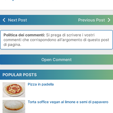
Panini Yogurt E
Limoni Di Amalfi Con
La Prima Ricetta Del
Parmigiano
Mozzarella Di Bufala
2019
Next Post
Previous Post
Politica dei commenti:
Si prega di scrivere i vostri
commenti che corrispondono all'argomento di questo post
di pagina.
Open Comment
POPULAR POSTS
Pizza in padella
Torta soffice vegan al limone e semi di papavero