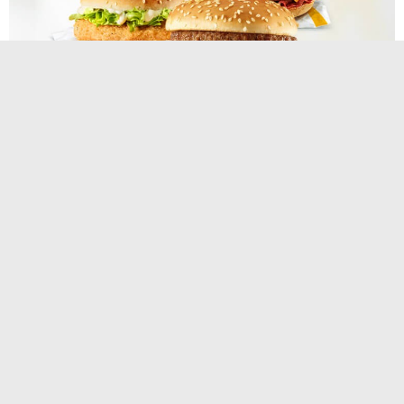
Panini Mcdonald S