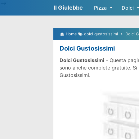
-->
Il Giulebbe
Pizza
Dolci
Home
dolci gustosissimi
Dolci G
Dolci Gustosissimi
Dolci Gustosissimi
- Questa pagin
sono anche complete gratuite. Si pr
Gustosissimi.