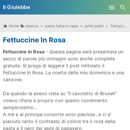
-->
Il Giulebbe
Skip to main content
Home
musica
pasta fatta in casa
primi piatti
Fettuccine In Rosa
Fettuccine In Rosa
Fettuccine In Rosa
- Questa pagina sarà presentata un
sacco di parole più immagini sono anche complete
gratuite. Si prega di leggere il post intitolato il
Fettuccine In Rosa.
La ricetta della mia domenica e una
canzone.
Da quando le avevo viste su "Il cavoletto di Bruxell"
volevo rifarle e proprio con questo condimento
semplicissimo...
A me e al principe consorte sono piaciute...e ci e'
piaciuto tanto il contrasto di colore tra il rosa della
pasta e il nero dei semi di papavero.