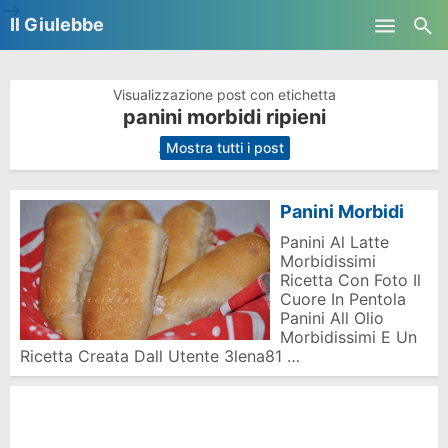
-->
Il Giulebbe
Skip to main content
Visualizzazione post con etichetta
panini morbidi ripieni
.
Mostra tutti i post
Panini Morbidi
Panini Al Latte
Morbidissimi
Ricetta Con Foto Il
Cuore In Pentola
Panini All Olio
Morbidissimi E Un
Ricetta Creata Dall Utente 3lena81 …