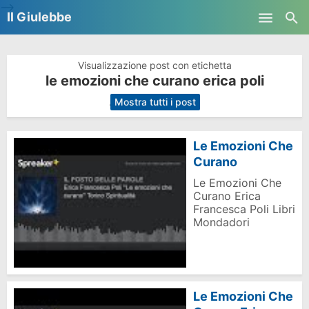
-->
Il Giulebbe
Skip to main content
Visualizzazione post con etichetta
le emozioni che curano erica poli
.
Mostra tutti i post
Le Emozioni Che
Curano
Le Emozioni Che
Curano Erica
Francesca Poli Libri
Mondadori
Le Emozioni Che