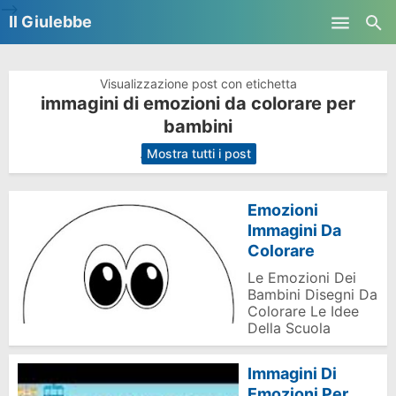
-->
Il Giulebbe
Skip to main content
Visualizzazione post con etichetta
immagini di emozioni da colorare per
bambini
.
Mostra tutti i post
Emozioni
Immagini Da
Colorare
Le Emozioni Dei
Bambini Disegni Da
Colorare Le Idee
Della Scuola
Immagini Di
Emozioni Per