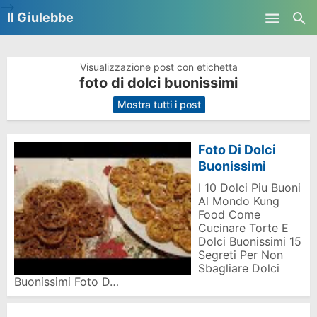
-->
Il Giulebbe
Skip to main content
Visualizzazione post con etichetta
foto di dolci buonissimi
.
Mostra tutti i post
Foto Di Dolci
Buonissimi
I 10 Dolci Piu Buoni
Al Mondo Kung
Food Come
Cucinare Torte E
Dolci Buonissimi 15
Segreti Per Non
Sbagliare Dolci
Buonissimi Foto D…