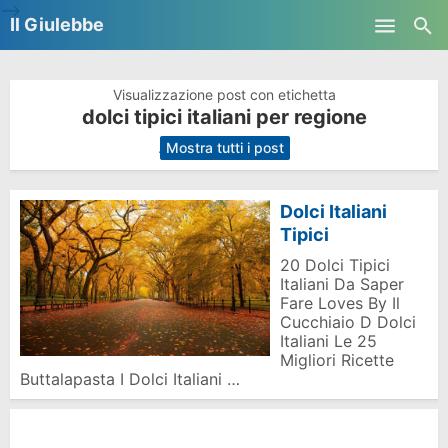
-->
Il Giulebbe
Skip to main content
Visualizzazione post con etichetta
dolci tipici italiani per regione
.
Mostra tutti i post
Dolci Italiani
Tipici
20 Dolci Tipici
Italiani Da Saper
Fare Loves By Il
Cucchiaio D Dolci
Italiani Le 25
Migliori Ricette
Buttalapasta I Dolci Italiani …