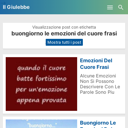
-->
Il Giulebbe
Skip to main content
Visualizzazione post con etichetta
buongiorno le emozioni del cuore frasi
.
Mostra tutti i post
Emozioni Del
Cuore Frasi
Alcune Emozioni
Non Si Possono
Descrivere Con Le
Parole Sono Piu
Buongiorno Le