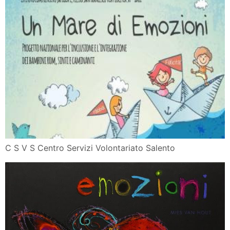
In Un Mare Di Emozioni Imma Pontecorvo
9788868061050 Amazon Com