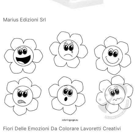
Marius Edizioni Srl
Fiori Delle Emozioni Da Colorare Lavoretti Creativi