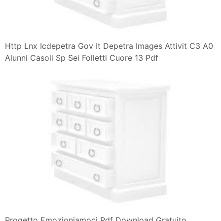
Http Lnx Icdepetra Gov It Depetra Images Attivit C3 A0
Alunni Casoli Sp Sei Folletti Cuore 13 Pdf
Progetto Emozioniamoci Pdf Download Gratuito