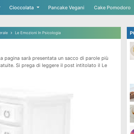
Cioccolata
Skip to main content
Pancake Vegani
Cake Pomodoro
P
erale
Le Emozioni In Psicologia
a pagina sarà presentata un sacco di parole più
ite. Si prega di leggere il post intitolato il Le