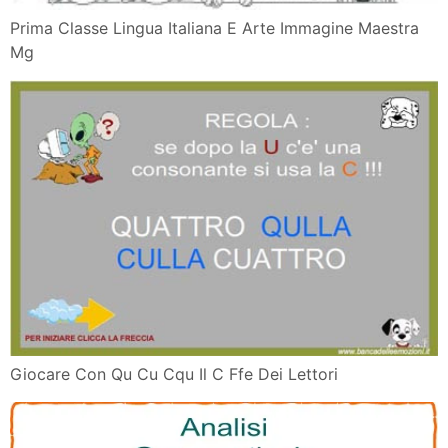
Banca Delle Emozioni Faperme Una Scuola
Stimoltoattiva
Giochi Fonologia Morfologia Sintassi Inclusivita E
Bisogni