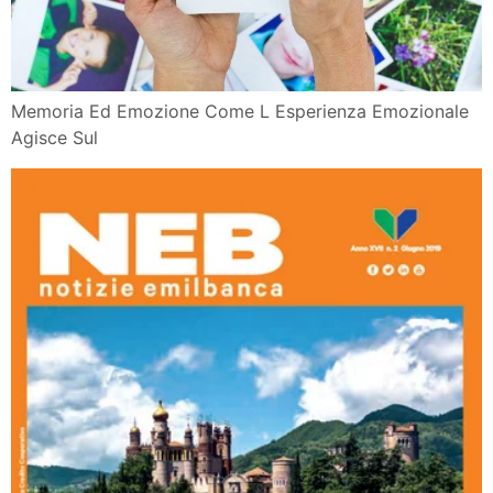
Aperta La La Secretissima Camera De Lo Core Per
Atlante Delle
Lbf 19 20 Inizia L Avventura Delle Nostre Giocatrici
Vincenzo Morabito L Intelligenza Artificiale E Il
Neuromarketing
Festival Di Internazionale A Ferrara 2019 Il
Programma Degli
Revisione E Restauro Di Macchine Da Scrivere
Vescovorestauri
Grammatica Il Sito Della 1c 2013 2014
La Psicologia Del Denaro Emozioni E Paure Che
Condizionano Le
Home Dott Sa Alessandra Banche