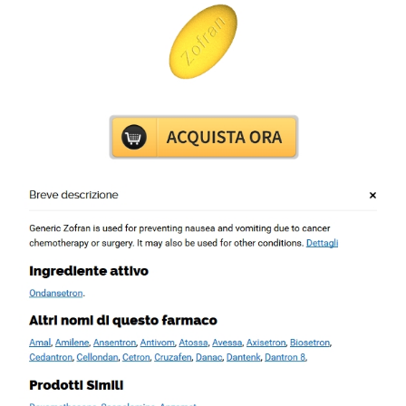
Inside Out Emozioni Tristezza Frasi
Le Emozioni Universali
Pizza A Lunga Lievitazione
Panini Jambon Chevre
©2009-2019
Il Giulebbe