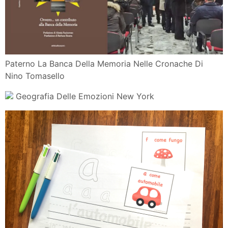
Concorso Fotografico Fbov
Memoria Ed Emozione Come L Esperienza Emozionale
Agisce Sul
Notizie Emil Banca Giugno 2019 By Emilbanca Issuu
Video 9 Mesi Di Gravidanza In 90 Secondi Di Emozioni
Infooggi
Un Anticipazione Del Formidabile Saggio Di William
Davies Il Foglio
Effetto Spread Sulle Banche Italiane Recuperati 9
Miliardi Da
Palle Delle Emozioni 6 Pezzi Con Pompa Mercato
Borgione
Esercizi Di Analisi Logica Online Scuolissima Com