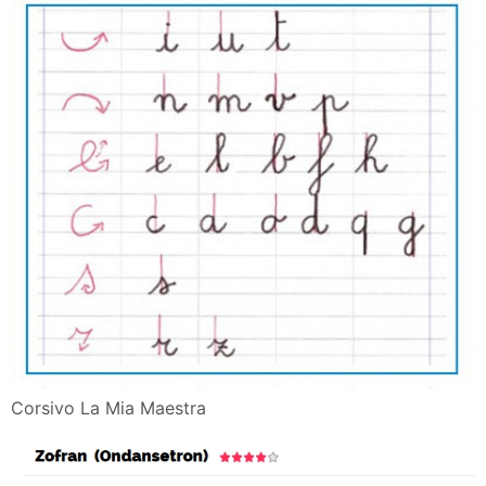
POPULAR POSTS
Pizza in padella
Torta soffice vegan al limone e semi di papavero
Ruota Emozioni Plutchik
Caramel Croissant Pudding di Nigella
Ruota Emozioni Italiano
Preparato Per Cioccolata In Tazza