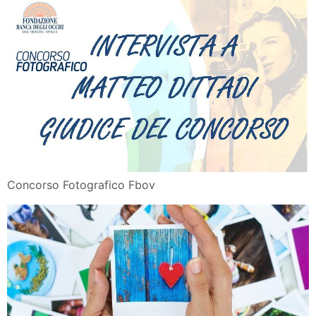
Cassa Rurale Val Di Fiemme Serata Informativa Sulla
Sicurezza
4ac2xezl9nxp3m
Risparmi Ed Investimenti Ci Pensa Fideuram
Comacchio E Lidi
Pdf Reflective Debriefing To Promote Novice Nurses
Clinical
Perche Non Ci Parliamo Piu La Paralisi Del
Linguaggio E Delle
A Torpignattara C E Un Intelligenza Artificiale Di
Quartiere Si
La Strage Del 12 Dicembre 1969 Piccoli Botti E Infiltrati
Cosi
Xpzl Ccv0 Ufem