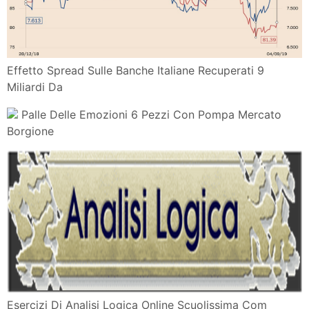
Alla Radio
Axis International Trasformiamo Idee In Prodotti
Ciao Bambini Ciao Maestra Vocali Consonanti
Riviviamo Le Emozioni Della Vittoria Di Davide
Magnini Alla Mont
A3 Credem Banca I Tabellini Della 3 Di Ritorno
Volleyball It
E1lv2n936iua0m
Volley A3 M La Bam Acqua S Bernardo Cuneo Si
Presenta Fra
Comunicazione Empatica Come Svilupparla
Attraverso Le Tecniche Di
Sipea Societa Italiana Di Psicologia Educazione E
Artiterapie Onlus