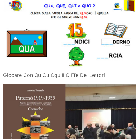
Giocare Con Qu Cu Cqu Il C Ffe Dei Lettori
Paterno La Banca Della Memoria Nelle Cronache Di
Nino Tomasello
Geografia Delle Emozioni New York
Pregrafismo
Il Riconoscimento Delle Emozioni Facciali Col
Computer
Come Funziona La Tecnologia Di Riconoscimento Delle
Emozioni
Ragazzi Creattivi Italiano
Il Viaggio Interiore Di Violet Evergarden Alla Scoperta
Delle