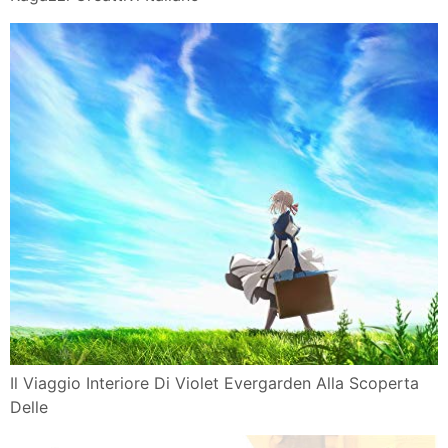
Investimenti Come L Emotivita Influisce Sulle Scelte
Wsi
Events News Grifal
Fondazione Domus De Luna Competitors Revenue
And Employees
Actualites Un Coup De Des
Alexa E Il Potere Della Voce Rep
Http Alessandrianews It Http Alessandrianews It Home
2019 03 20
Non Saro Un Vecchio Cattivo In Banca Si Paga Anche L
Amore
Maranhao Brasile La Rotta Delle Emozioni Viaggi
Tribali