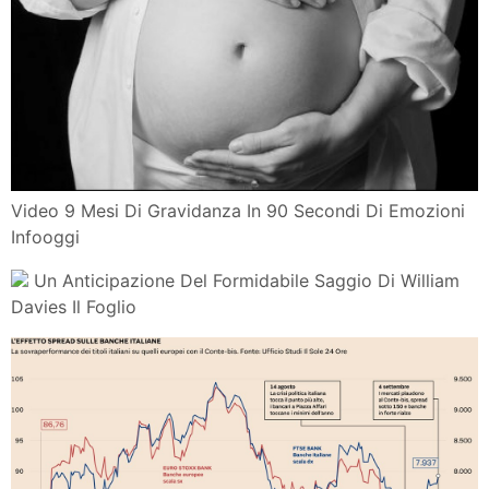
Sentimenti E Geografia Il Peso Del Fattore
Emozionale Sulle Decisioni
Motricita Fine Dallo Scarabocchio Al Grafema Www
L Economia Che Si Innova Con La Tecnologia Dai
Prodotti Ai Servizi
Commissioni Mta Italia Convenzione Invest Banca
Emilio Tomasini
Elenco Iscritti
Atlante Delle Emozioni Psyjob It Psicologia Del
Lavoro Online
Lia Wainstein A Cent Anni Dalla Nascita Della Esule
Russa Il Suo
Tutto Il Calcio Minuto Per Minuto 60 Anni Di Emozioni