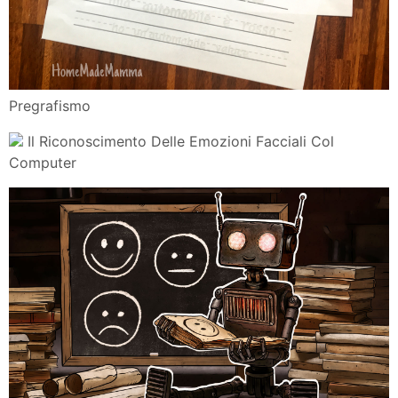
Tiffany Watt Smith Traduzione Di Violetta Bellocchio
Atlante
Disturbi Dell Apprendimento Scuola Serena Emozioni
Al Centro
Corsivo La Mia Maestra
Actualites Un Coup De Des
Come Funziona La Tecnologia Di Riconoscimento Delle
Emozioni
Concorso Fotografico Fbov
Perche Non Ci Parliamo Piu La Paralisi Del
Linguaggio E Delle
Come Risalire La Scala Delle Emozioni Con La Legge
Di Attrazione