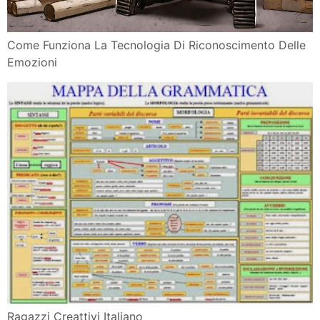
Ruolo Determinante Dell Intelligenza Emotiva Docsity
Progetto Banca Della Memoria
Fake News E Disinformazione Definizioni Tecniche
Soluzioni
Salva Banca Scontro Tra Renziani E Grillini Economia
Il Museo Dell Oro Del Banco Della Repubblica Di
Colombia
Classe Prima Pearltrees
Arte E Banche Bsi Banca Della Svizzera Italiana
Artribune
Banca Popolare Una Regia Alessandro Rossetto
Il Riconoscimento Delle Emozioni Facciali Col
Computer