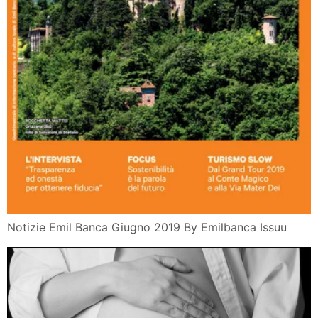
Il 22 E 23 Maggio A Paderno Dugnano Mi La Rassegna
Insieme
Esercizi Di Grammatica
Publication
454 Fantastiche Immagini Su Alfabeto Grafia Lettere
Numeri
Tiffany Watt Smith Traduzione Di Violetta Bellocchio
Atlante
Uisp Tennis Carpi
Roberto Candido Un Matrimonio All Insegna Delle
Emozioni Tutte
Cnba
Riza Extra Conoscere E Gestire Le Emozioni