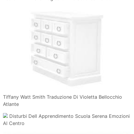
La Banca Delle Emozioni Un Portale A Misura Di
Bambini E Di
Grazie per aver letto il post che contiene La Banca Delle
Emozioni Articoli, Dal blog
Il Giulebbe
You Might Also Like:
Next Post
Previous Post
Politica dei commenti:
Si prega di scrivere i vostri
commenti che corrispondono all'argomento di questo post
di pagina.
Open Comment