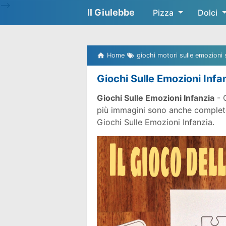
-->
Il Giulebbe
Pizza
Dolci
Home
giochi motori sulle emozioni 
Giochi Sulle Emozioni Infa
Giochi Sulle Emozioni Infanzia
- 
più immagini sono anche complete g
Giochi Sulle Emozioni Infanzia.