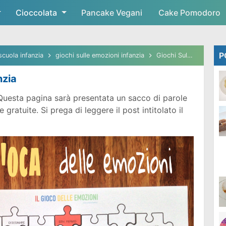
Cioccolata
Skip to main content
Pancake Vegani
Cake Pomodoro
P
scuola infanzia
giochi sulle emozioni infanzia
Giochi Sulle Emozioni Infanzia
nzia
Questa pagina sarà presentata un sacco di parole
ratuite. Si prega di leggere il post intitolato il