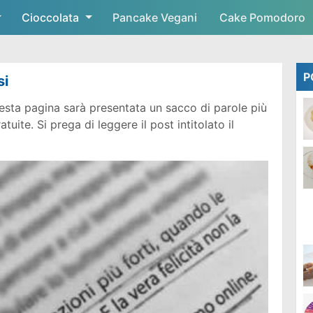
Cioccolata
Skip to main content
Pancake Vegani
Cake Pomodoro
P
si
sta pagina sarà presentata un sacco di parole più
ite. Si prega di leggere il post intitolato il