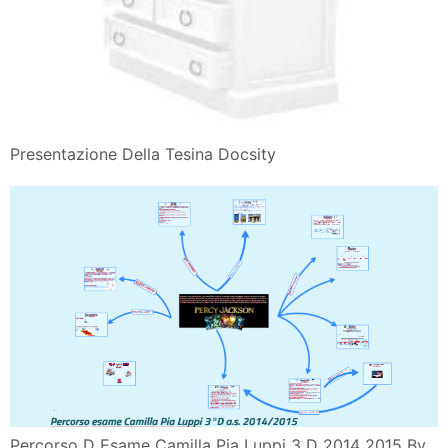
Presentazione Della Tesina Docsity
Percorso D Esame Camilla Pia Luppi 3 D 2014 2015 By