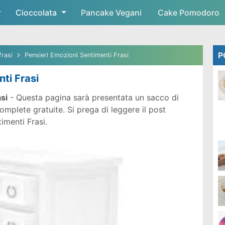
Cioccolata
Skip to main content
Pancake Vegani
Cake Pomodoro
P
frasi
Pensieri Emozioni Sentimenti Frasi
ti Frasi
si
- Questa pagina sarà presentata un sacco di
mplete gratuite. Si prega di leggere il post
timenti Frasi.