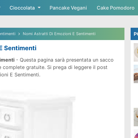
Cioccolata
Skip to main content
Pancake Vegani
Cake Pomodoro
P
entimenti
Nomi Astratti Di Emozioni E Sentimenti
E Sentimenti
imenti
- Questa pagina sarà presentata un sacco
 complete gratuite. Si prega di leggere il post
ioni E Sentimenti.