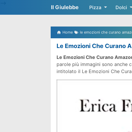
-->
Il Giulebbe
Pizza
Dolci
Home
le emozioni che curano amaz
Le Emozioni Che Curano 
Le Emozioni Che Curano Amazo
parole più immagini sono anche co
intitolato il Le Emozioni Che Cu