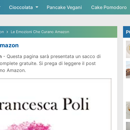
Cioccolata
Skip to main content
Pancake Vegani
Cake Pomodoro
P
on
Le Emozioni Che Curano Amazon
Amazon
n
- Questa pagina sarà presentata un sacco di
mplete gratuite. Si prega di leggere il post
rano Amazon.