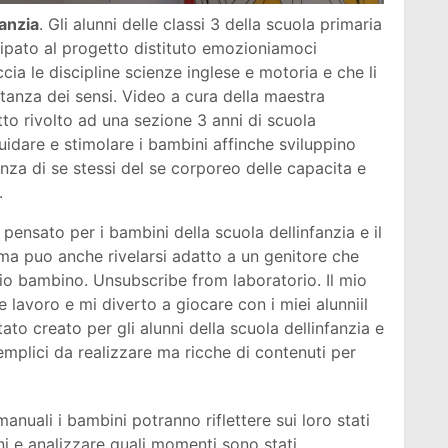
anzia
. Gli alunni delle classi 3 della scuola primaria
ipato al progetto distituto emozioniamoci
a le discipline scienze inglese e motoria e che li
rtanza dei sensi. Video a cura della maestra
to rivolto ad una sezione 3 anni di scuola
guidare e stimolare i bambini affinche sviluppino
za di se stessi del se corporeo delle capacita e
.
ensato per i bambini della scuola dellinfanzia e il
 ma puo anche rivelarsi adatto a un genitore che
rio bambino. Unsubscribe from laboratorio. Il mio
lavoro e mi diverto a giocare con i miei alunniil
tato creato per gli alunni della scuola dellinfanzia e
emplici da realizzare ma ricche di contenuti per
 manuali i bambini potranno riflettere sui loro stati
ni e analizzare quali momenti sono stati