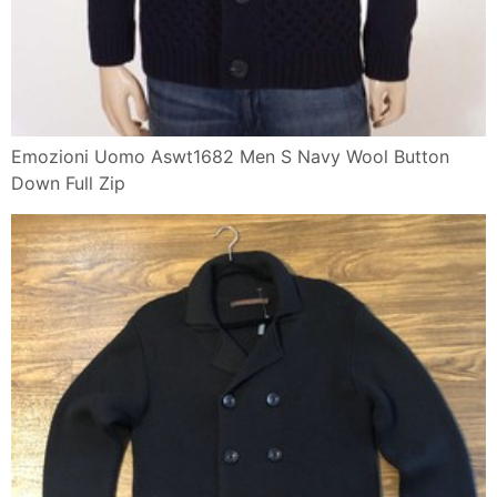
Emozioni Uomo Aswt1682 Men S Navy Wool Button
Down Full Zip