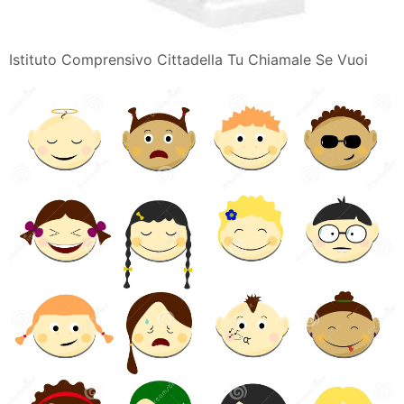
Disegni Da Colorare Bambini Che Riordinano
Bimbi Di Carta Sogni E Magie Su Carta Illustrazioni
Disegni
Come Interpretare I Disegni Dei Bambini Nostrofiglio It
Pensieri Colorati Le Bambine E I Bambini Raccontano
Con Il
Le Emozioni Dei Bambini Giovani Per La Pace
Prossimi Eventi Laboratori Per Bambini Sulle Emozioni
Una
Emozioni
I Disegni Dei Bambini Come Viaggio Alla Scoperta
Delle Emozioni
Canzoni Per Bambini La Giostra Delle Emozioni