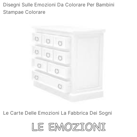
Cps
L Insieme Dei Ragazzi Multi Etnici Svegli Del Fumetto
Affronta Le
Corso Yoga Per Bambini Sorgente Di Emozioni
Disegno Per Bambini Le Tue Emozioni 14090 Da
Stampare E Colorare
Interpretare I Disegni Dei Bambini Come Capire Le Loro
Emozioni
Disegni Per Bambini Da Colorare E Stampare
Disegno Le Espressioni Del Viso Youtube
Disegni E Parole Cosi I Bambini Raccontano Il Disastro
La Nuova
Giocare Con Le Emozioni Un Albero Per Parlarne