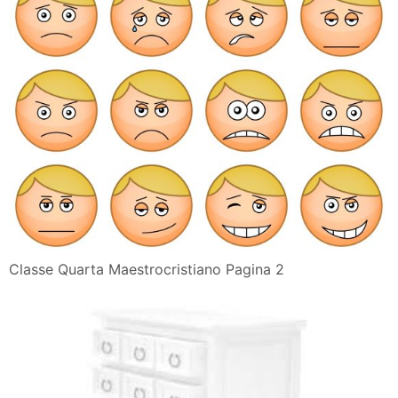
Disegno Musica Emozioni Lavoro Di Gruppo
Le Emozioni Dei Bambini Paura Rabbia Tristezza
Emozioni In Fiaba Aiutare I Bambini Ad Accogliere E
Gestire La
Segno E Disegno
Poesie E Filastrocche Sulle Emozioni
Faccine Da Colorare Per Bambini
Libri Sulle Emozioni Per Bambini Ecco I Migliori Portale
Bambini
La Competenza Emotiva Dei Bambini
Riconoscimento Delle Emozioni Nei Disegni Di Bambini
Fra I Cinque
Giochiamo Con Le Emozioni Torinobimbi