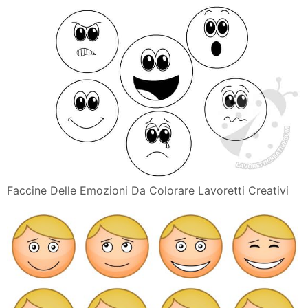
Disegno Da Colorare Orologio Delle Emozioni Disegni
Da Colorare
Attivita A Scuola Cibo Ed Emozioni Le Buone Abitudini
Despar
Osserva Il Cielo E Disegna Le Tue Emozioni Media Inaf
Orologio Delle Emozioni Per Bambini Lavoretti Creativi
Disegno Da Colorare Orologio Delle Emozioni Disegni
Da Colorare
18 Libri Per Bambini Da 3 A 5 Anni Da Leggere Ad Alta
Voce
Mandala Per Bambini Creare Con Gioia E Liberta Yoga
Magazine
Aiutare I Bambini A Esprimere Le Emozioni Libri App E