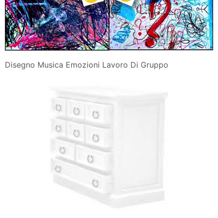
Vettoriale Cartoon Facce Buffe Di Doodle Stile Schizzo
Con
Memory Delle Emozioni Articulation360it
Articolo Il Disegno Del Bambino Rivista Telematica Di
Percorsi
Librone Da Disegnare Bambini 3 A 6 Anni Volume 1 Di
35 Disegni
88 Libri Per Bambini Da 0 A 12 Anni
20 Libri Per Bambini Sulle Emozioni Nostrofiglio It
Attivita Sulle Emozioni Con I Bambini
Emozioni Figurative Laboratori Creativi D Arte Dal 3
Febbraio Al
Il Disegno Dei Bambini Perche E Tanto Importante Igea