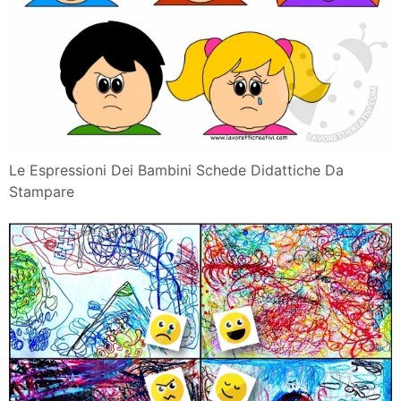
Pin Su Progetti Da Provare
Coloriamo Le Nostre Emozioni Storie E Mandala Per
Bambini Per
Le Emozioni
I Colori Delle Emozioni Un Libro Per L Educazione
Affettiva
20 Libri Per Bambini Sulle Emozioni Nostrofiglio It
Analisi Dei Disegni Dei Bambini Come Interpretarli Per
Le Emozioni Del Terremoto Vissute E Ricordate Dai
Bambini Con
Come I Colori Possono Esprimere Le Emozioni Da
Kandisky Al Disegno
Filastrocche Emozioni