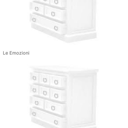
Mano Disegno Fumetto Di Emozioni Immagini Vettoriali
Stock E
Emozioni In Gioco Valdarnolistico Valdarnolistico
Barrali L Orologio Delle Emozioni In Biblioteca
Laboratorio Di
Le Emozioni Dei Bambini Schede Da Stampare
Lavoretti Creativi
Inside Out Disegni Da Colorare Cartoni Animati
Riconoscimento Delle Emozioni Nei Disegni Di Bambini
Fra I Cinque
Interpretare I Disegni Dei Bambini Come Capire Le Loro
Emozioni
Un Laboratorio Didattico Emozioni Da Toccare