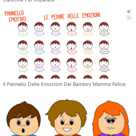
La Giostra Delle Emozioni Canzoni Per Bambini
Melamusictv Youtube
Attivita Sulle Emozioni Per I Bambini Movimento
Psicoespressivo
Emozioni
Le Emozioni Dei Bambini Disegni Da Colorare Emozioni
Immagini
I Bambini Esprimono Le Emozioni Utilizzando Foglio E
Colori Ecco
Il Pannello Delle Emozioni Dei Bambini Mamma Felice
Per Natale Ai Bimbi Tante Emozioni Di Carta Libri
Ragazzi Ansa
Orologio Delle Emozioni Per Bambini Lavoretti Creativi