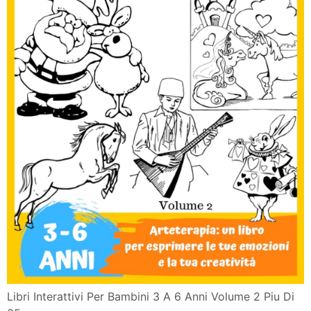
Pizza A Lunga Lievitazione
Preparato Per Cioccolata In Tazza
Inside Out Emozioni Tristezza Frasi
Panini Jambon Chevre
©2009-2019
Il Giulebbe