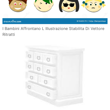
Canzone Per Imparare
Sfogliamo Insieme Il Quaderno Delle Emozioni
Progetto Emozioni Scuola Dell Infanzia
Disegni Sull Estate Per Bambini Foto Nanopress Donna
L Arte Insegna Ai Nostri Bambini A Liberare Le
Emozioni Tutti I
Genitori A Scuola Di Emozioni A Campo Martedi 26
Gennaio 2016
88 Libri Per Bambini Da 0 A 12 Anni
Laboratorio Emozioni Tra I Colori Centro Culturale
Fonti S Lorenzo
Stampa E Colora L Emozione Disgusto Dal Film Disney
Inside Out