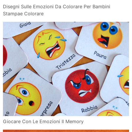
Disegni Sulle Emozioni Da Colorare Per Bambini
Stampae Colorare
Grazie per aver letto il post che contiene Disegni
Emozioni Per Bambini, Dal blog
Il Giulebbe
You Might Also Like:
Next Post
Previous Post
Politica dei commenti:
Si prega di scrivere i vostri
commenti che corrispondono all'argomento di questo post
di pagina.
Open Comment