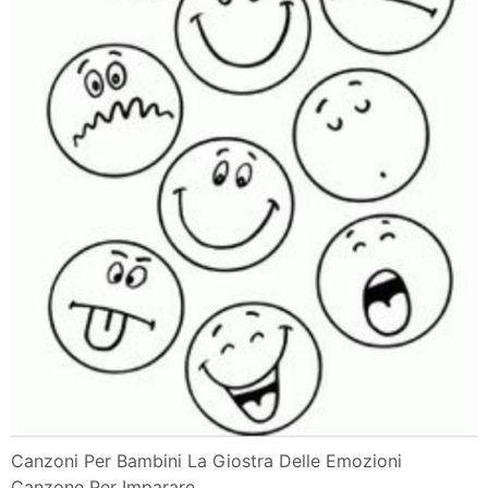
Faccine Delle Emozioni Da Colorare Lavoretti Creativi
Classe Quarta Maestrocristiano Pagina 2
Le Emozioni
Istituto Comprensivo Cittadella Tu Chiamale Se Vuoi
I Bambini Affrontano L Illustrazione Stabilita Di Vettore
Ritratti
Disegni Sulle Emozioni Da Colorare Per Bambini
Stampae Colorare
Giocare Con Le Emozioni Il Memory
La Valigia Delle Emozioni Set Dic2019 Teatro Franco
Parenti
Libri Interattivi Per Bambini 3 A 6 Anni Volume 2 Piu Di
35