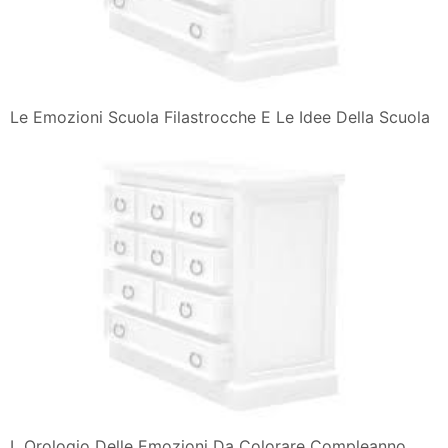
Le Emozioni Scuola Filastrocche E Le Idee Della Scuola
L Orologio Delle Emozioni Da Colorare Compleanno