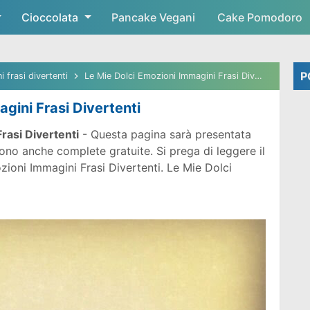
Cioccolata
Skip to main content
Pancake Vegani
Cake Pomodoro
P
 frasi divertenti
Le Mie Dolci Emozioni Immagini Frasi Divertenti
gini Frasi Divertenti
rasi Divertenti
- Questa pagina sarà presentata
ono anche complete gratuite. Si prega di leggere il
ozioni Immagini Frasi Divertenti.
Le Mie Dolci