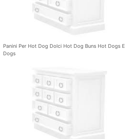
Panini Per Hot Dog Dolci Hot Dog Buns Hot Dogs E
Dogs