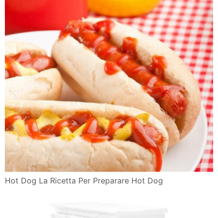
Hot Dog La Ricetta Per Preparare Hot Dog