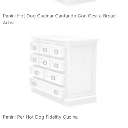
Panini Hot Dog Cucinar Cantando Con Cesira Bread
Artist
Panini Per Hot Dog Fidelity Cucina