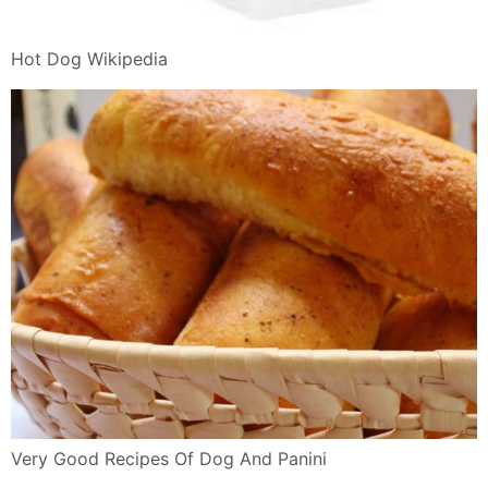
Hot Dog Wikipedia
Very Good Recipes Of Dog And Panini