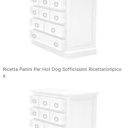
Ricetta Panini Per Hot Dog Sofficissimi Ricettariotipico
It