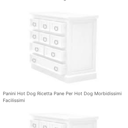
Panini Hot Dog Ricetta Pane Per Hot Dog Morbidissimi
Facilissimi