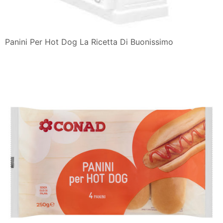
Panini Per Hot Dog La Ricetta Di Buonissimo