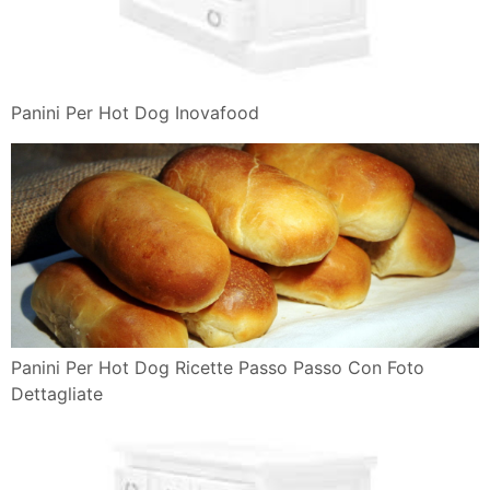
Panini Per Hot Dog Inovafood
Panini Per Hot Dog Ricette Passo Passo Con Foto
Dettagliate