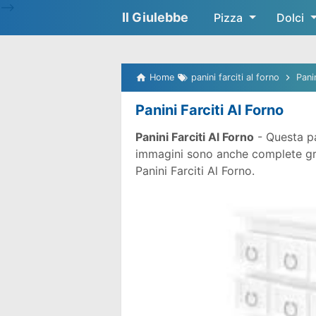
-->
Il Giulebbe
Pizza
Dolci
Home
panini farciti al forno
Pani
Panini Farciti Al Forno
Panini Farciti Al Forno
- Questa pa
immagini sono anche complete gratu
Panini Farciti Al Forno.