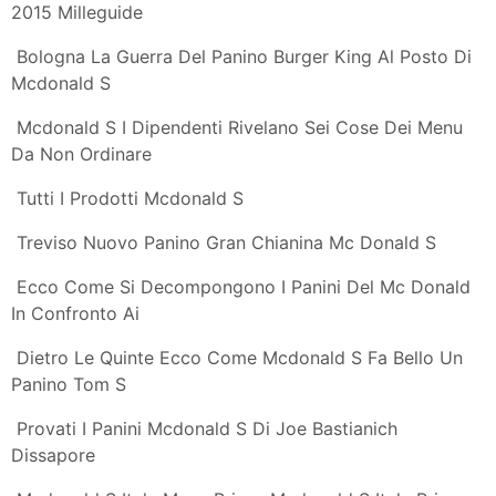
Bastianich A
L Hamburger Di Mcdonald S Dopo 5 Anni Non
Ammuffisce
Da Mc Donald S Compri Crispy Mcbacon O Mcchicken
Al Prezzo Speciale
Come Burger King Sta Prendendo In Giro Il Ex Big Mac
Di Mcdonald S
Mcdonald S Corridonia Home Corridonia Menu Prezzi
Recensioni
Menu E Prezzi Mcdonald S
Novita Mcdonald S
Mcdonald S Senza Glutine Nonsologlutine
Mcdonald S Sempre Piu Italiano Arrivano I Panini Di Joe