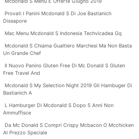
Da Mcdonald S 2 Panini Al Prezzo Di 1 Kauppa
E Il Panino Del Mcdonald S Ci Spiega Che L Euro Non E
Il Problema
Mcdonald S Cerca Giovani Allevatori Abruzzesi Per I
Suoi Panini A
Provati I Panini Mcdonald S Di Joe Bastianich
Dissapore
Mccharolais E Mcshrimp Da Mcdonald S I Nuovi Panini
Ispirati A
2 Mcmenu A Scelta Tra I Grandi Classici Mcdonald S
Groupon
Menu E Prezzi Mcdonald S
Mcdonald S Mcchicken A 1 Solo Euro Scontomaggio