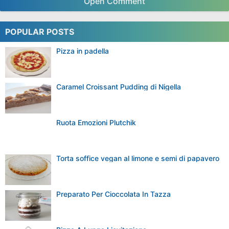
Mcdonald S Dedioste S
Come Sono Gli Hamburger Di Mc Donald S Scelti Da
Joe
Mcdonald S Senza Glutine In Italia Vivere Senza Glutine
Mcdonald S Italy Menu Prices Mcdonald S Italy Price
List
Happy Meal Ecco Il Nuovo Panino E Come Organizzare
Una Festa Da Mc
Grazie per aver letto il post che contiene Panini Del
Mcdonalds Prezzi, Dal blog
Il Giulebbe
You Might Also Like: