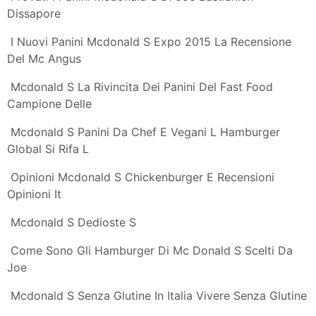
In Confronto Ai
Dietro Le Quinte Ecco Come Mcdonald S Fa Bello Un
Panino Tom S
Provati I Panini Mcdonald S Di Joe Bastianich
Dissapore
Mcdonald S Italy Menu Prices Mcdonald S Italy Price
List
Mcdonald S Castione Andevenno Home Castione
Andevenno Menu
Mcdonald S Prova A Usare Carne Fresca Negli
Hamburger Wired
Il Panino Big Mac Compie 50 Anni Anche Al Mcdonald
S Ragusa Oggi A
Il Big Mac Compie 50 Anni E Il Panino Icona Di