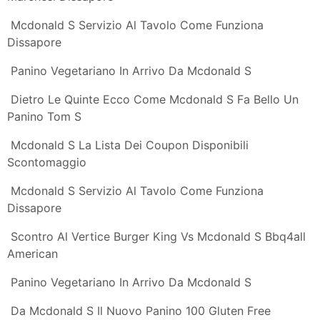
Hamburger Day Mcdonald S Celebra Il Panino Piu
Famoso Il Secondo
Offerta Di Hamburger Mcdonald S 2x1 A Modena
Spiiky
Nei Panini Mcdonald S Entrano Cipolla Di Tropea Aceto
Di Modena E
Salamella E Crauti Al Mcdonald S Prezzi Alti E Calorie
Esagerate
Mcdonald S Mette A Dieta Il Panino Contro La Crisi
Ingredienti
Mcchicken Wikipedia
Mcdonalds Nei Panini Carne Fresca A Posto Di Quella
Surgelata