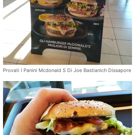
Provati I Panini Mcdonald S Di Joe Bastianich Dissapore