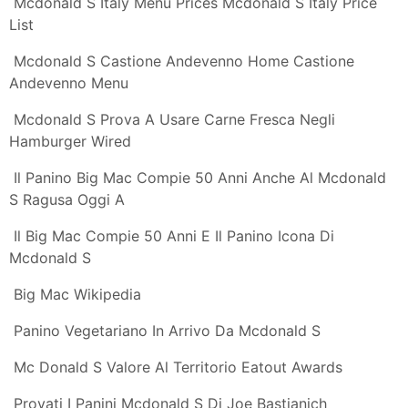
Bastianich
Il Nuovo Panino Gluten Free Di Mc Donald S Gluten
Free Travel And
Mcdonald Decomposizione La Cucina Italiana
Canzone Pubblicita Panino Mcangus Bacon Mcdonalds
2015 Milleguide
Bologna La Guerra Del Panino Burger King Al Posto Di
Mcdonald S
Mcdonald S I Dipendenti Rivelano Sei Cose Dei Menu
Da Non Ordinare
Tutti I Prodotti Mcdonald S
Treviso Nuovo Panino Gran Chianina Mc Donald S
Ecco Come Si Decompongono I Panini Del Mc Donald