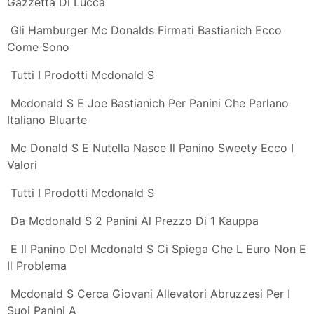
Dissapore
Scontro Al Vertice Burger King Vs Mcdonald S Bbq4all
American
Panino Vegetariano In Arrivo Da Mcdonald S
Da Mcdonald S Il Nuovo Panino 100 Gluten Free
Firmato Anche Da Schar
L Europa Ci Manda Di Traverso Il Panino Da Mcdonald
S Libero
Mcdonald S Addio Al Big Mac In Europa Il Colosso Del
Fast Food Ha
Con Il Gran Piemontese Mcdonald S Cambia L Identita
Del Fast Food
Che Cos E L Indice Big Mac Il Post