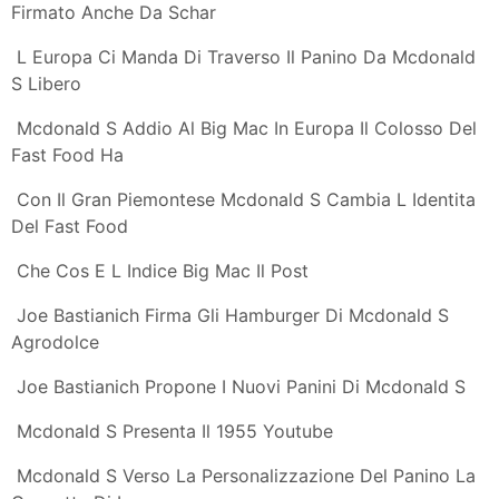
Mc Donald S E Nutella Nasce Il Panino Sweety Ecco I
Valori
Il Nuovo Panino Gluten Free Di Mc Donald S Gluten
Free Travel And
Panini Per Mcdonald S Il Tradimento Di Gualtiero
Marchesi Dissapore
Mcdonald S Servizio Al Tavolo Come Funziona
Dissapore
Panino Vegetariano In Arrivo Da Mcdonald S
Dietro Le Quinte Ecco Come Mcdonald S Fa Bello Un
Panino Tom S
Mcdonald S La Lista Dei Coupon Disponibili
Scontomaggio
Mcdonald S Servizio Al Tavolo Come Funziona