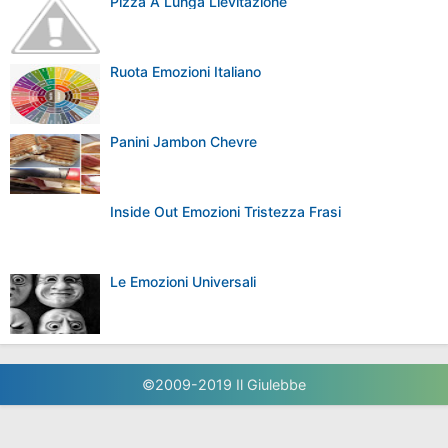
Next Post
Previous Post
Politica dei commenti:
Si prega di scrivere i vostri
commenti che corrispondono all'argomento di questo post
di pagina.
Open Comment
POPULAR POSTS
Pizza in padella
Caramel Croissant Pudding di Nigella
Ruota Emozioni Plutchik