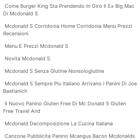
Tutti I Prodotti Mcdonald S
Mcdonald S Dedioste S
Da Mcdonald S A Gran Richiesta Arriva Il Gran Crispy
Mcbacon
Mcdonald S Menu E Offerte Giugno 2019
Provati I Panini Mcdonald S Di Joe Bastianich
Dissapore
Mac Menu Mcdonald S Indonesia Techvicadea Gq
Mcdonald S Chiama Gualtiero Marchesi Ma Non Basta
Un Grande Chef
Il Nuovo Panino Gluten Free Di Mc Donald S Gluten
Free Travel And
Mcdonald S My Selection Night 2019 Gli Hambuger Di