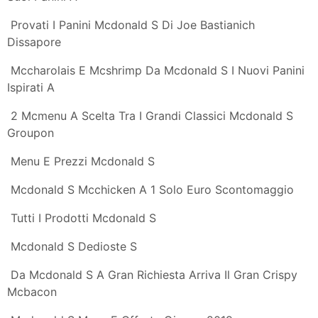
Joe Bastianich Firma Gli Hamburger Di Mcdonald S
Agrodolce
Joe Bastianich Propone I Nuovi Panini Di Mcdonald S
Mcdonald S Presenta Il 1955 Youtube
Mcdonald S Verso La Personalizzazione Del Panino La
Gazzetta Di Lucca
Gli Hamburger Mc Donalds Firmati Bastianich Ecco
Come Sono
Tutti I Prodotti Mcdonald S
Mcdonald S E Joe Bastianich Per Panini Che Parlano
Italiano Bluarte
Mc Donald S E Nutella Nasce Il Panino Sweety Ecco I
Valori
Tutti I Prodotti Mcdonald S