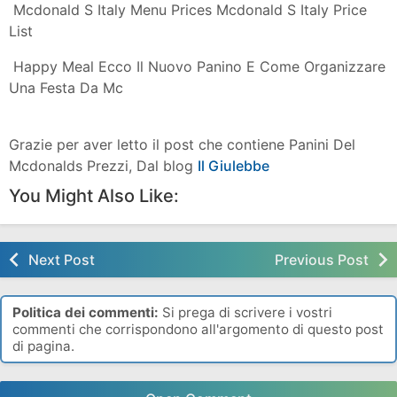
Mcdonald S
Big Mac Wikipedia
Panino Vegetariano In Arrivo Da Mcdonald S
Mc Donald S Valore Al Territorio Eatout Awards
Provati I Panini Mcdonald S Di Joe Bastianich
Dissapore
I Nuovi Panini Mcdonald S Expo 2015 La Recensione
Del Mc Angus
Mcdonald S La Rivincita Dei Panini Del Fast Food
Campione Delle
Mcdonald S Panini Da Chef E Vegani L Hamburger
Global Si Rifa L
Opinioni Mcdonald S Chickenburger E Recensioni
Opinioni It