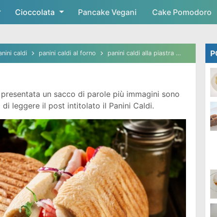
Cioccolata
Skip to main content
Pancake Vegani
Cake Pomodoro
P
anini caldi
panini caldi al forno
panini caldi alla piastra
panini caldi
presentata un sacco di parole più immagini sono
i leggere il post intitolato il Panini Caldi.