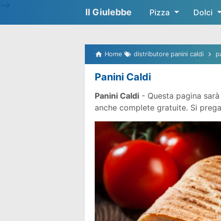
-->
Il Giulebbe
Pizza
Dolci
Home
distributore panini caldi
p
Panini Caldi
Panini Caldi
- Questa pagina sarà 
anche complete gratuite. Si prega d