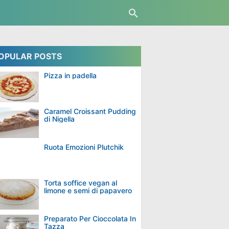
OPULAR POSTS
 farciti
ricette panini caldi
Panini Caldi
Pizza in padella
Caramel Croissant Pudding
di Nigella
Ruota Emozioni Plutchik
Torta soffice vegan al
limone e semi di papavero
Preparato Per Cioccolata In
Tazza