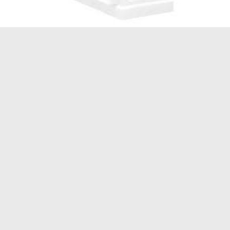
Panini Alla Piastra Ricette
Milano Il Panino Imbattibile E Al Gb Bar A Soli 4 E In 100
Varianti