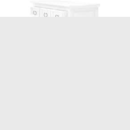
Napoli Ecco I 10 Migliori Panini Per Carnivori Il Mattino