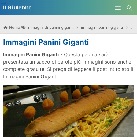
-->
Il Giulebbe
Skip to main content
Home
immagini di panini giganti
immagini panini giganti
Imm
Immagini Panini Giganti
Immagini Panini Giganti
- Questa pagina sarà
presentata un sacco di parole più immagini sono anche
complete gratuite. Si prega di leggere il post intitolato il
Immagini Panini Giganti.