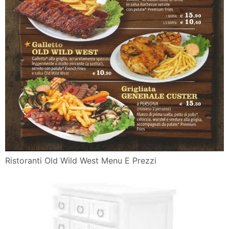
Ristoranti Old Wild West Menu E Prezzi