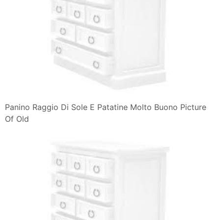
Panino Raggio Di Sole E Patatine Molto Buono Picture
Of Old