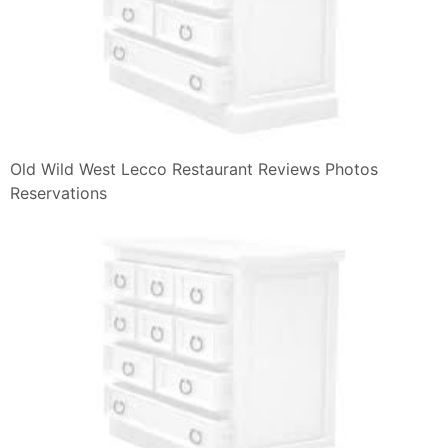
Old Wild West Lecco Restaurant Reviews Photos
Reservations