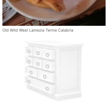
Old Wild West Lamezia Terme Calabria