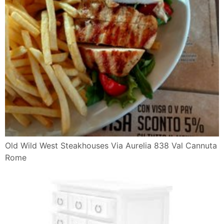
Old Wild West Steakhouses Via Aurelia 838 Val Cannuta
Rome