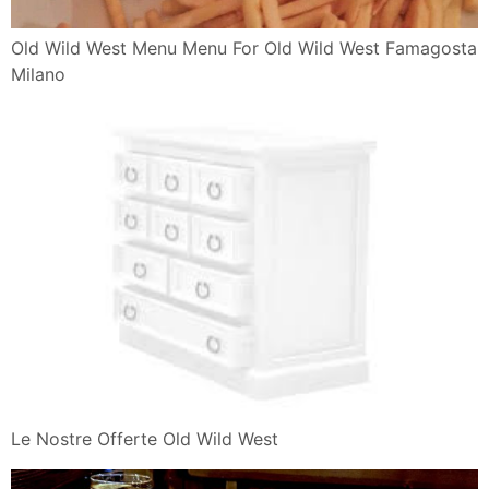
Old Wild West Menu Menu For Old Wild West Famagosta
Milano
Le Nostre Offerte Old Wild West