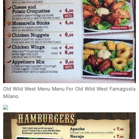
Old Wild West Menu Menu For Old Wild West Famagosta
Milano