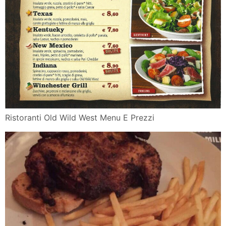
Ristoranti Old Wild West Menu E Prezzi