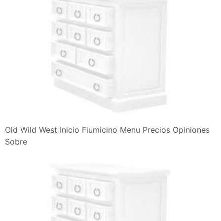
Old Wild West Inicio Fiumicino Menu Precios Opiniones
Sobre