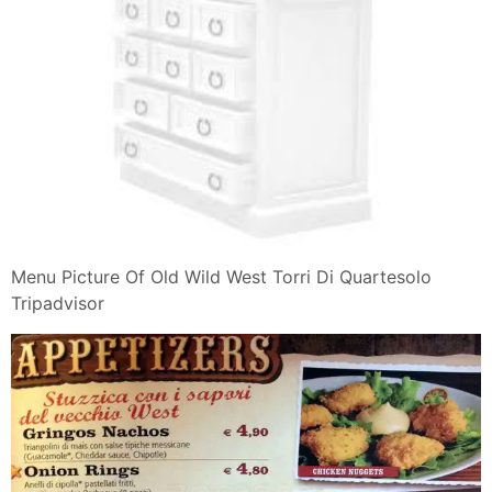
Menu Picture Of Old Wild West Torri Di Quartesolo
Tripadvisor