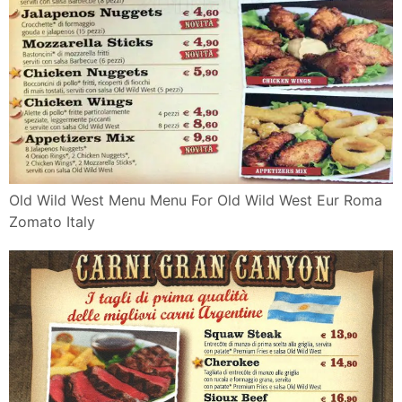
Old Wild West Menu Menu For Old Wild West Eur Roma
Zomato Italy