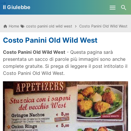
-->
Il Giulebbe
Skip to main content
Home
costo panini old wild west
Costo Panini Old Wild West
Costo Panini Old Wild West
Costo Panini Old Wild West
- Questa pagina sarà
presentata un sacco di parole più immagini sono anche
complete gratuite. Si prega di leggere il post intitolato il
Costo Panini Old Wild West.