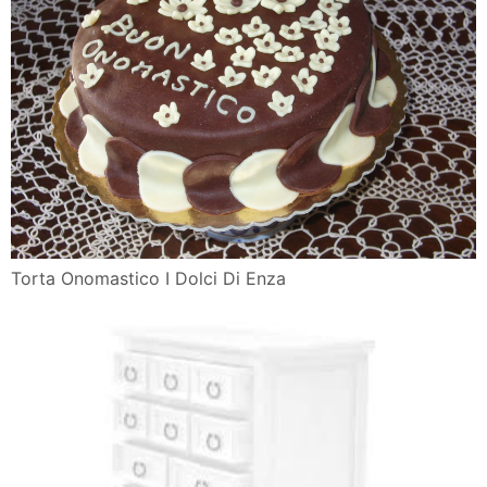
Torta Onomastico I Dolci Di Enza