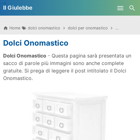
-->
Il Giulebbe
Skip to main content
Home
dolci onomastico
dolci per onomastico
dolci per ono
Dolci Onomastico
Dolci Onomastico
- Questa pagina sarà presentata un
sacco di parole più immagini sono anche complete
gratuite. Si prega di leggere il post intitolato il Dolci
Onomastico.