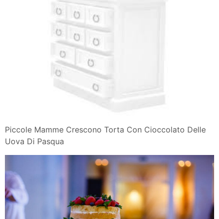
Piccole Mamme Crescono Torta Con Cioccolato Delle
Uova Di Pasqua