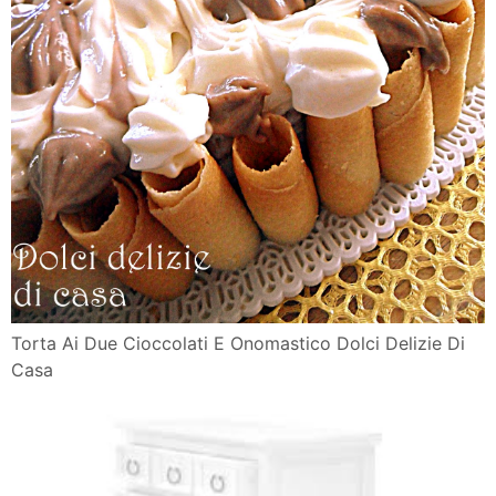
Torta Ai Due Cioccolati E Onomastico Dolci Delizie Di
Casa