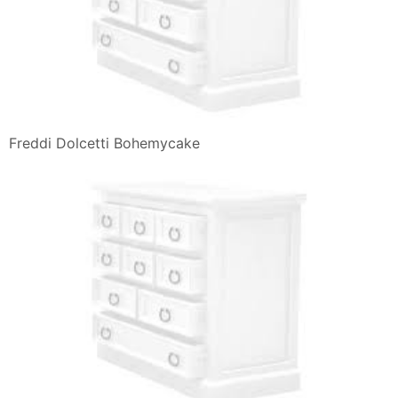
Freddi Dolcetti Bohemycake