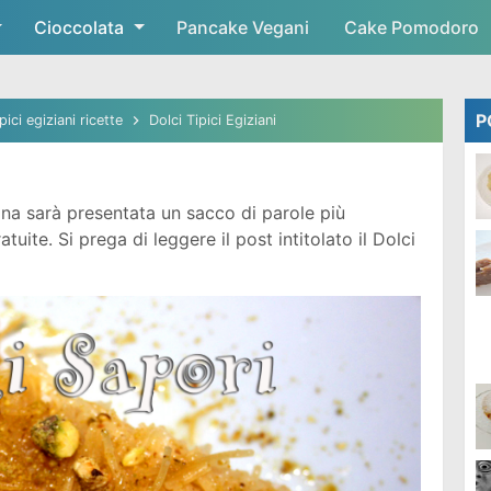
Cioccolata
Skip to main content
Pancake Vegani
Cake Pomodoro
P
ipici egiziani ricette
Dolci Tipici Egiziani
na sarà presentata un sacco di parole più
ite. Si prega di leggere il post intitolato il Dolci