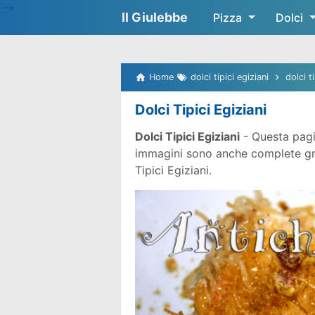
-->
Il Giulebbe
Pizza
Dolci
Home
dolci tipici egiziani
dolci t
Dolci Tipici Egiziani
Dolci Tipici Egiziani
- Questa pagi
immagini sono anche complete gratu
Tipici Egiziani.