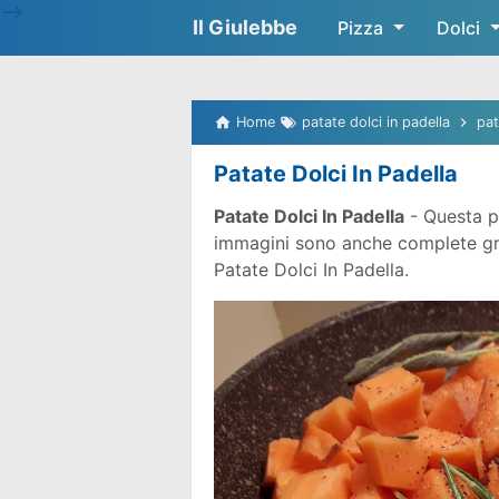
-->
Il Giulebbe
Pizza
Dolci
Home
patate dolci in padella
pat
Patate Dolci In Padella
Patate Dolci In Padella
- Questa p
immagini sono anche complete gratu
Patate Dolci In Padella.