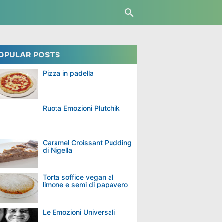
OPULAR POSTS
te dolci in padella light
Patate Dolci In Padella
Pizza in padella
Ruota Emozioni Plutchik
Caramel Croissant Pudding
di Nigella
Torta soffice vegan al
limone e semi di papavero
Le Emozioni Universali