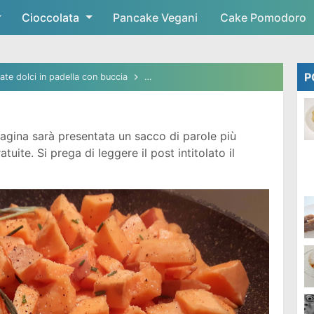
Cioccolata
Skip to main content
Pancake Vegani
Cake Pomodoro
P
ate dolci in padella con buccia
patate dolci in padella croccanti
pata
agina sarà presentata un sacco di parole più
ite. Si prega di leggere il post intitolato il