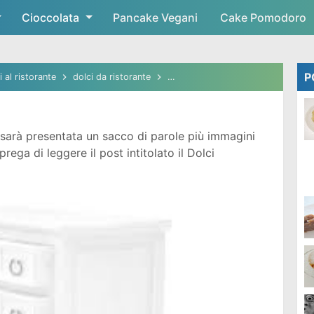
Cioccolata
Skip to main content
Pancake Vegani
Cake Pomodoro
P
i al ristorante
dolci da ristorante
dolci da ristorante stellato
dolc
sarà presentata un sacco di parole più immagini
ega di leggere il post intitolato il Dolci