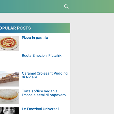
OPULAR POSTS
i ristorante
dolci ristorante giapponese
dolci ristorante stellato
Pizza in padella
Ruota Emozioni Plutchik
Caramel Croissant Pudding
di Nigella
Torta soffice vegan al
limone e semi di papavero
Le Emozioni Universali