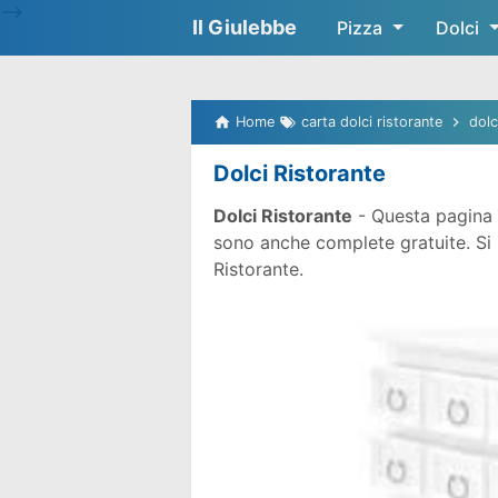
-->
Il Giulebbe
Pizza
Dolci
Home
carta dolci ristorante
dolc
Dolci Ristorante
Dolci Ristorante
- Questa pagina 
sono anche complete gratuite. Si pr
Ristorante.