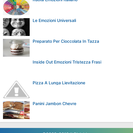
Kawaii Wikipedia
Disegno Cupcake Kawaii Con Cappio Colorato Da