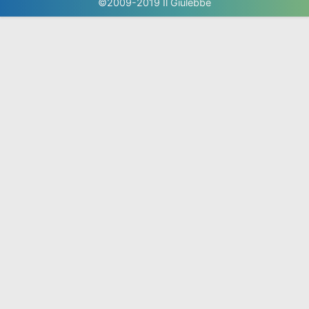
Utente Non Registrato
Carattere Dolce E Delizioso Di Kawaii Della Ciambella
Illustrazione
ᐈ Macaron Cute Kawaii Disegni Di Stock Fotografie
Kawaii Scarica
Immagini Di Disegni Kawaii Da Colorare Stampae
Colorare
Disegni Da Colorare Kawaii Morning Kids
1001 Idee Per Disegni Kawaii Da Fare In Modo Semplice
Come Disegnare Barbie Kawaii Passo Dopo Passo
Disegni Kawaii
Disegno Il Cupcake Kawaii Colorato Da Utente Non
Registrato Il 23 Di