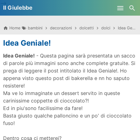
-->
Il Giulebbe
Skip to main content
Home
bambini
decorazioni
dolcetti
dolci
Idea Geniale!
Idea Geniale!
Idea Geniale!
- Questa pagina sarà presentata un sacco
di parole più immagini sono anche complete gratuite. Si
prega di leggere il post intitolato il Idea Geniale!.
Ho
appena visto questo post di bakerella e nn ho saputo
resistere!
Ma ve lo immaginate un dessert servito in queste
carinissime coppette di cioccolato?!
Ed in piu'sono facilissime da fare!
Basta giusto qualche palloncino e un po' di cioccolato
fuso!
Dentro cosa ci metterei?