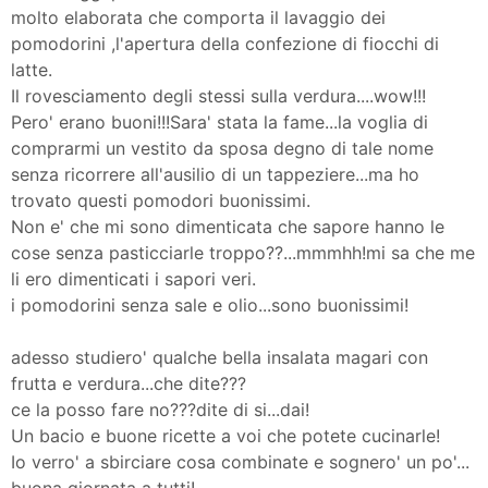
molto elaborata che comporta il lavaggio dei
pomodorini ,l'apertura della confezione di fiocchi di
latte.
Il rovesciamento degli stessi sulla verdura....wow!!!
Pero' erano buoni!!!Sara' stata la fame...la voglia di
comprarmi un vestito da sposa degno di tale nome
senza ricorrere all'ausilio di un tappeziere...ma ho
trovato questi pomodori buonissimi.
Non e' che mi sono dimenticata che sapore hanno le
cose senza pasticciarle troppo??...mmmhh!mi sa che me
li ero dimenticati i sapori veri.
i pomodorini senza sale e olio...sono buonissimi!
adesso studiero' qualche bella insalata magari con
frutta e verdura...che dite???
ce la posso fare no???dite di si...dai!
Un bacio e buone ricette a voi che potete cucinarle!
Io verro' a sbirciare cosa combinate e sognero' un po'...
buona giornata a tutti!