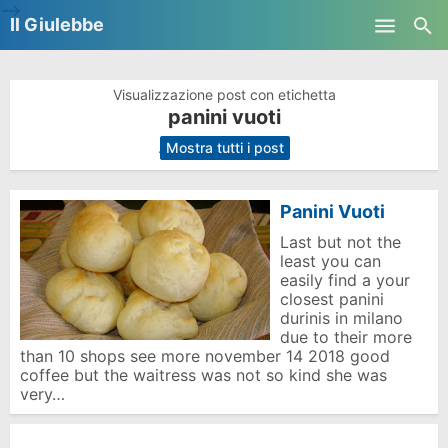
-->
Il Giulebbe
Skip to main content
Visualizzazione post con etichetta
panini vuoti
.
Mostra tutti i post
Panini Vuoti
Last but not the
least you can
easily find a your
closest panini
durinis in milano
due to their more
than 10 shops see more november 14 2018 good
coffee but the waitress was not so kind she was
very…