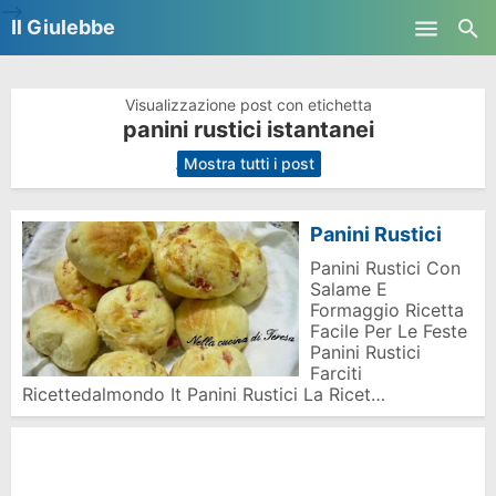
-->
Il Giulebbe
Skip to main content
Visualizzazione post con etichetta
panini rustici istantanei
.
Mostra tutti i post
Panini Rustici
Panini Rustici Con
Salame E
Formaggio Ricetta
Facile Per Le Feste
Panini Rustici
Farciti
Ricettedalmondo It Panini Rustici La Ricet…